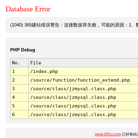
Database Error
(1040) 365建站错误警告：连接数据库失败，可能的原因：1、数
PHP Debug
No.
File
1
/index.php
2
/source/function/function_extend.php
3
/source/class/jzmysql.class.php
4
/source/class/jzmysql.class.php
5
/source/class/jzmysql.class.php
6
/source/class/jzmysql.class.php
www.365jz.com
已经将此