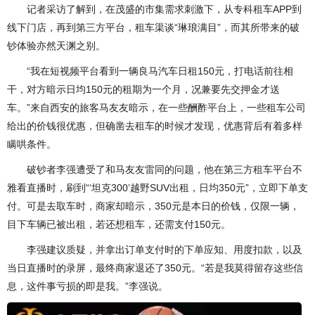
记者采访了解到，在茂盛的市集需求刺激下，从专科租车APP到
线下门店，再到第三方平台，租车渠谈“琳琅满目”，而其所带来的破
钞体验亦然天渊之别。
“我在短视频平台看到一辆良马汽车日租150元，打电话前往相
干，对方暗示日均150元的租期为一个月，况兼要先交押金才送
车。”来自西安的旅客马友友暗示，在一些酬酢平台上，一些租车公司
给出的价钱很优惠，但确凿去租车的时候才发现，优惠背后有着多样
瞒哄条件。
破钞者李强遭受了和马友友雷同的问题，他在第三方租车平台不
雅看直播时，刷到“‘坦克300’越野SUV出租，日均350元”，立即下单支
付。可是去取车时，商家却暗示，350元是本日的价钱，仅限一辆，
目下车辆已被出租，若还想租车，还需支付150元。
李强建议质疑，并拿出订单支付时的下单应知、用度扣款，以及
当日直播时的录屏，最终商家退还了350元。“若是我莫得留存这些信
息，这件事亏损的即是我。”李强说。