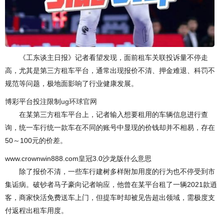
《工东谈主日报》记者看望发现，面前租车关联投诉量不停走
高，尤其是第三方租车平台，通常出现报价不清、押金难退、科罚不
规范等问题，极地面影响了行业健康发展。
博彩平台投注限制
ug环球官网
在某第三方租车平台上，记者输入想要租用的车辆信息进行查
询，统一车行统一款车在不同的账号中显现的价钱却并不相易，存在
50～100元的价差。
www.crownwin888.com皇冠3.0沙龙版什么意思
除了报价不清，一些车行建树多样附加用度的行为也不停受到市
集诟病。破钞者马子豪向记者响应，他曾在某平台租了一辆2021款逍
客，商家快活免费送车上门，但提车时却被见告超出领域，需极度支
付返程出租车用度。