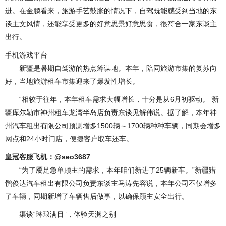
进。在金鹏看来，旅游手艺鼓胀的情况下，自驾既能感受到当地的东
谈主文风情，还能享受更多的好意思景好意思食，很符合一家东谈主
出行。
手机游戏平台
新疆是暑期自驾游的热点筹谋地。本年，陪同旅游市集的复苏向
好，当地旅游租车市集迎来了爆发性增长。
“相较于往年，本年租车需求大幅增长，十分是从6月初驱动。”新
疆库尔勒市神州租车龙湾半岛店负责东谈见解伟说。据了解，本年神
州汽车租出有限公司预测增多1500辆～1700辆种种车辆，同期会增多
网点和24小时门店，便捷客户取车还车。
皇冠客服飞机：@seo3687
“为了餍足急单顾主的需求，本年咱们新进了25辆新车。”新疆猎
鹘俊达汽车租出有限公司负责东谈主马涛先容说，本年公司不仅增多
了车辆，同期新增了车辆售后做事，以确保顾主安全出行。
渠谈“琳琅满目”，体验天渊之别