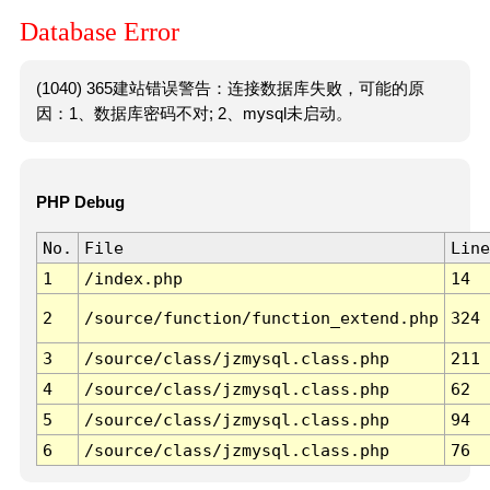
Database Error
(1040) 365建站错误警告：连接数据库失败，可能的原
因：1、数据库密码不对; 2、mysql未启动。
PHP Debug
No.
File
Line
1
/index.php
14
2
/source/function/function_extend.php
324
3
/source/class/jzmysql.class.php
211
4
/source/class/jzmysql.class.php
62
5
/source/class/jzmysql.class.php
94
6
/source/class/jzmysql.class.php
76