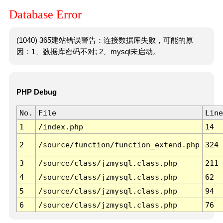
Database Error
(1040) 365建站错误警告：连接数据库失败，可能的原
因：1、数据库密码不对; 2、mysql未启动。
PHP Debug
No.
File
Line
1
/index.php
14
2
/source/function/function_extend.php
324
3
/source/class/jzmysql.class.php
211
4
/source/class/jzmysql.class.php
62
5
/source/class/jzmysql.class.php
94
6
/source/class/jzmysql.class.php
76