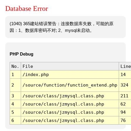
Database Error
(1040) 365建站错误警告：连接数据库失败，可能的原
因：1、数据库密码不对; 2、mysql未启动。
PHP Debug
No.
File
Line
1
/index.php
14
2
/source/function/function_extend.php
324
3
/source/class/jzmysql.class.php
211
4
/source/class/jzmysql.class.php
62
5
/source/class/jzmysql.class.php
94
6
/source/class/jzmysql.class.php
76