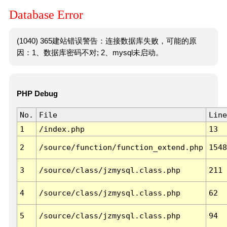
Database Error
(1040) 365建站错误警告：连接数据库失败，可能的原
因：1、数据库密码不对; 2、mysql未启动。
PHP Debug
No.
File
Line
1
/index.php
13
2
/source/function/function_extend.php
1548
3
/source/class/jzmysql.class.php
211
4
/source/class/jzmysql.class.php
62
5
/source/class/jzmysql.class.php
94