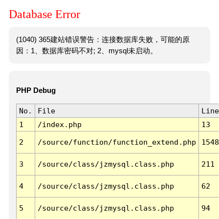
Database Error
(1040) 365建站错误警告：连接数据库失败，可能的原
因：1、数据库密码不对; 2、mysql未启动。
PHP Debug
No.
File
Line
1
/index.php
13
2
/source/function/function_extend.php
1548
3
/source/class/jzmysql.class.php
211
4
/source/class/jzmysql.class.php
62
5
/source/class/jzmysql.class.php
94