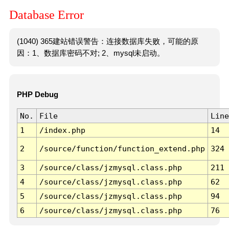
Database Error
(1040) 365建站错误警告：连接数据库失败，可能的原
因：1、数据库密码不对; 2、mysql未启动。
PHP Debug
No.
File
Line
1
/index.php
14
2
/source/function/function_extend.php
324
3
/source/class/jzmysql.class.php
211
4
/source/class/jzmysql.class.php
62
5
/source/class/jzmysql.class.php
94
6
/source/class/jzmysql.class.php
76