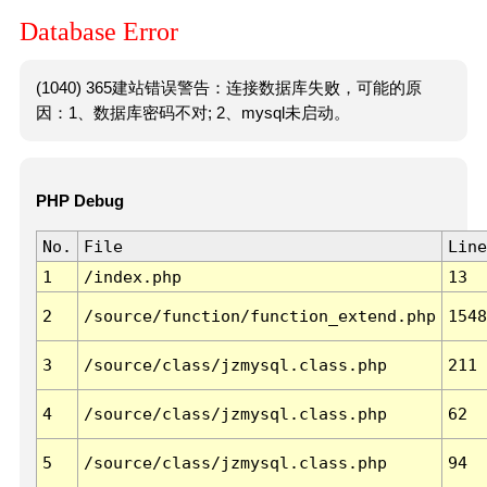
Database Error
(1040) 365建站错误警告：连接数据库失败，可能的原
因：1、数据库密码不对; 2、mysql未启动。
PHP Debug
No.
File
Line
1
/index.php
13
2
/source/function/function_extend.php
1548
3
/source/class/jzmysql.class.php
211
4
/source/class/jzmysql.class.php
62
5
/source/class/jzmysql.class.php
94