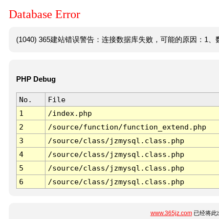
Database Error
(1040) 365建站错误警告：连接数据库失败，可能的原因：1、数
PHP Debug
No.
File
1
/index.php
2
/source/function/function_extend.php
3
/source/class/jzmysql.class.php
4
/source/class/jzmysql.class.php
5
/source/class/jzmysql.class.php
6
/source/class/jzmysql.class.php
www.365jz.com
已经将此