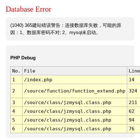
Database Error
(1040) 365建站错误警告：连接数据库失败，可能的原
因：1、数据库密码不对; 2、mysql未启动。
PHP Debug
No.
File
Line
1
/index.php
14
2
/source/function/function_extend.php
324
3
/source/class/jzmysql.class.php
211
4
/source/class/jzmysql.class.php
62
5
/source/class/jzmysql.class.php
94
6
/source/class/jzmysql.class.php
76