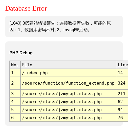
Database Error
(1040) 365建站错误警告：连接数据库失败，可能的原
因：1、数据库密码不对; 2、mysql未启动。
PHP Debug
No.
File
Line
1
/index.php
14
2
/source/function/function_extend.php
324
3
/source/class/jzmysql.class.php
211
4
/source/class/jzmysql.class.php
62
5
/source/class/jzmysql.class.php
94
6
/source/class/jzmysql.class.php
76