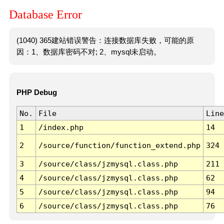
Database Error
(1040) 365建站错误警告：连接数据库失败，可能的原
因：1、数据库密码不对; 2、mysql未启动。
PHP Debug
No.
File
Line
1
/index.php
14
2
/source/function/function_extend.php
324
3
/source/class/jzmysql.class.php
211
4
/source/class/jzmysql.class.php
62
5
/source/class/jzmysql.class.php
94
6
/source/class/jzmysql.class.php
76