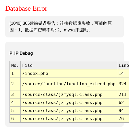
Database Error
(1040) 365建站错误警告：连接数据库失败，可能的原
因：1、数据库密码不对; 2、mysql未启动。
PHP Debug
No.
File
Line
1
/index.php
14
2
/source/function/function_extend.php
324
3
/source/class/jzmysql.class.php
211
4
/source/class/jzmysql.class.php
62
5
/source/class/jzmysql.class.php
94
6
/source/class/jzmysql.class.php
76