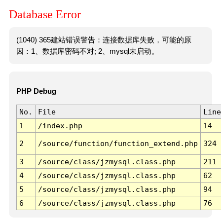
Database Error
(1040) 365建站错误警告：连接数据库失败，可能的原
因：1、数据库密码不对; 2、mysql未启动。
PHP Debug
No.
File
Line
1
/index.php
14
2
/source/function/function_extend.php
324
3
/source/class/jzmysql.class.php
211
4
/source/class/jzmysql.class.php
62
5
/source/class/jzmysql.class.php
94
6
/source/class/jzmysql.class.php
76