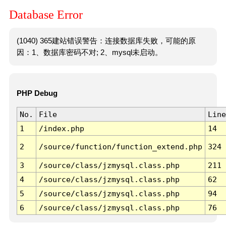
Database Error
(1040) 365建站错误警告：连接数据库失败，可能的原
因：1、数据库密码不对; 2、mysql未启动。
PHP Debug
No.
File
Line
1
/index.php
14
2
/source/function/function_extend.php
324
3
/source/class/jzmysql.class.php
211
4
/source/class/jzmysql.class.php
62
5
/source/class/jzmysql.class.php
94
6
/source/class/jzmysql.class.php
76