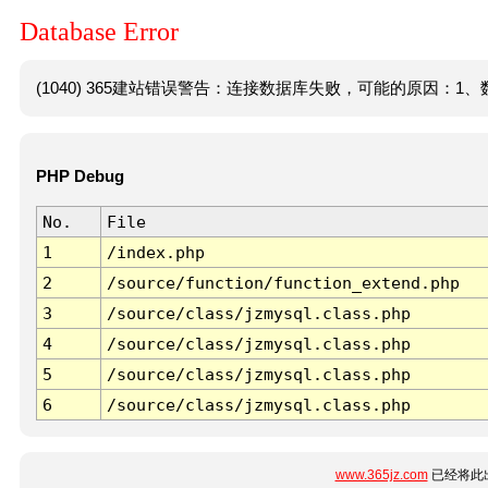
Database Error
(1040) 365建站错误警告：连接数据库失败，可能的原因：1、数
PHP Debug
No.
File
1
/index.php
2
/source/function/function_extend.php
3
/source/class/jzmysql.class.php
4
/source/class/jzmysql.class.php
5
/source/class/jzmysql.class.php
6
/source/class/jzmysql.class.php
www.365jz.com
已经将此