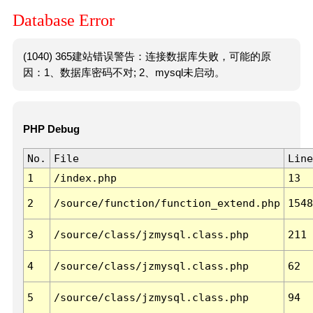
Database Error
(1040) 365建站错误警告：连接数据库失败，可能的原
因：1、数据库密码不对; 2、mysql未启动。
PHP Debug
No.
File
Line
1
/index.php
13
2
/source/function/function_extend.php
1548
3
/source/class/jzmysql.class.php
211
4
/source/class/jzmysql.class.php
62
5
/source/class/jzmysql.class.php
94