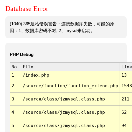
Database Error
(1040) 365建站错误警告：连接数据库失败，可能的原
因：1、数据库密码不对; 2、mysql未启动。
PHP Debug
No.
File
Line
1
/index.php
13
2
/source/function/function_extend.php
1548
3
/source/class/jzmysql.class.php
211
4
/source/class/jzmysql.class.php
62
5
/source/class/jzmysql.class.php
94