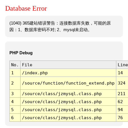
Database Error
(1040) 365建站错误警告：连接数据库失败，可能的原
因：1、数据库密码不对; 2、mysql未启动。
PHP Debug
No.
File
Line
1
/index.php
14
2
/source/function/function_extend.php
324
3
/source/class/jzmysql.class.php
211
4
/source/class/jzmysql.class.php
62
5
/source/class/jzmysql.class.php
94
6
/source/class/jzmysql.class.php
76