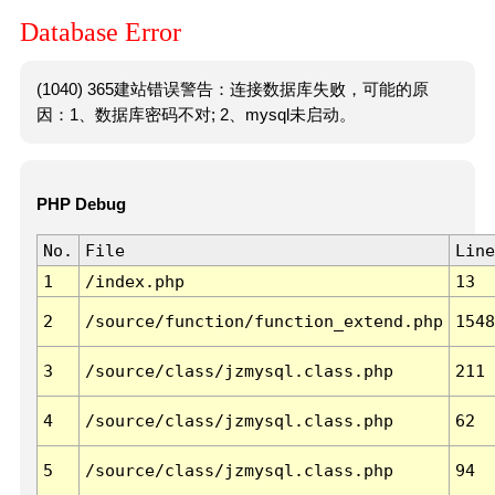
Database Error
(1040) 365建站错误警告：连接数据库失败，可能的原
因：1、数据库密码不对; 2、mysql未启动。
PHP Debug
No.
File
Line
1
/index.php
13
2
/source/function/function_extend.php
1548
3
/source/class/jzmysql.class.php
211
4
/source/class/jzmysql.class.php
62
5
/source/class/jzmysql.class.php
94