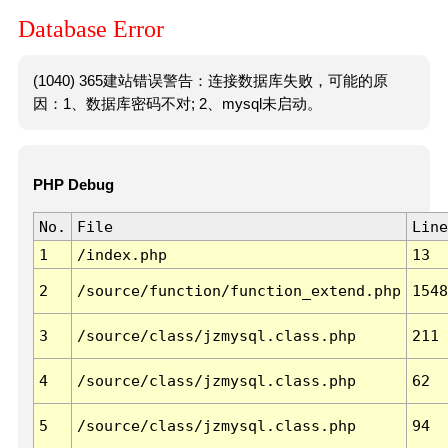
Database Error
(1040) 365建站错误警告：连接数据库失败，可能的原
因：1、数据库密码不对; 2、mysql未启动。
PHP Debug
No.
File
Line
1
/index.php
13
2
/source/function/function_extend.php
1548
3
/source/class/jzmysql.class.php
211
4
/source/class/jzmysql.class.php
62
5
/source/class/jzmysql.class.php
94