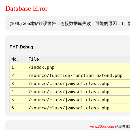
Database Error
(1040) 365建站错误警告：连接数据库失败，可能的原因：1、数
PHP Debug
No.
File
1
/index.php
2
/source/function/function_extend.php
3
/source/class/jzmysql.class.php
4
/source/class/jzmysql.class.php
5
/source/class/jzmysql.class.php
6
/source/class/jzmysql.class.php
www.365jz.com
已经将此