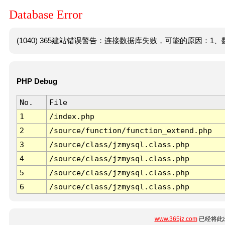
Database Error
(1040) 365建站错误警告：连接数据库失败，可能的原因：1、数
PHP Debug
No.
File
1
/index.php
2
/source/function/function_extend.php
3
/source/class/jzmysql.class.php
4
/source/class/jzmysql.class.php
5
/source/class/jzmysql.class.php
6
/source/class/jzmysql.class.php
www.365jz.com
已经将此