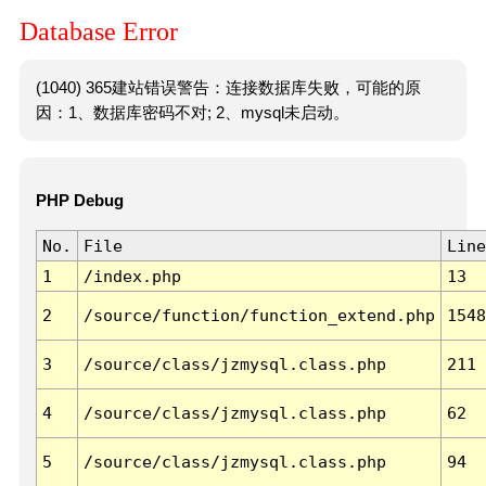
Database Error
(1040) 365建站错误警告：连接数据库失败，可能的原
因：1、数据库密码不对; 2、mysql未启动。
PHP Debug
No.
File
Line
1
/index.php
13
2
/source/function/function_extend.php
1548
3
/source/class/jzmysql.class.php
211
4
/source/class/jzmysql.class.php
62
5
/source/class/jzmysql.class.php
94