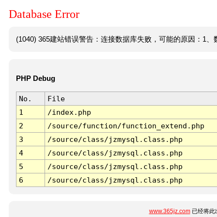
Database Error
(1040) 365建站错误警告：连接数据库失败，可能的原因：1、数
PHP Debug
No.
File
1
/index.php
2
/source/function/function_extend.php
3
/source/class/jzmysql.class.php
4
/source/class/jzmysql.class.php
5
/source/class/jzmysql.class.php
6
/source/class/jzmysql.class.php
www.365jz.com
已经将此