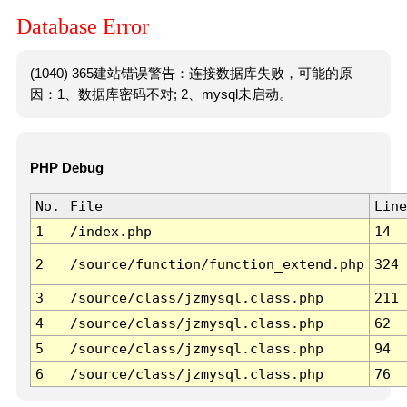
Database Error
(1040) 365建站错误警告：连接数据库失败，可能的原
因：1、数据库密码不对; 2、mysql未启动。
PHP Debug
No.
File
Line
1
/index.php
14
2
/source/function/function_extend.php
324
3
/source/class/jzmysql.class.php
211
4
/source/class/jzmysql.class.php
62
5
/source/class/jzmysql.class.php
94
6
/source/class/jzmysql.class.php
76