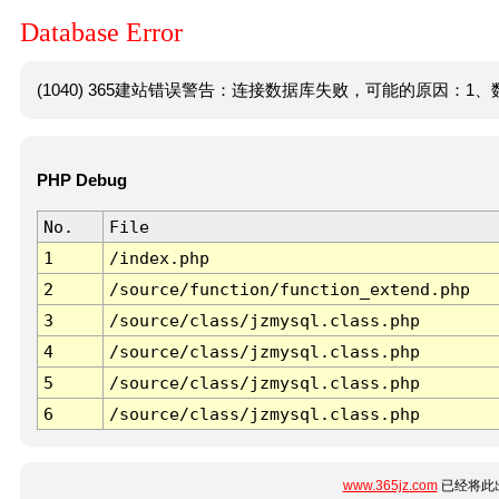
Database Error
(1040) 365建站错误警告：连接数据库失败，可能的原因：1、数
PHP Debug
No.
File
1
/index.php
2
/source/function/function_extend.php
3
/source/class/jzmysql.class.php
4
/source/class/jzmysql.class.php
5
/source/class/jzmysql.class.php
6
/source/class/jzmysql.class.php
www.365jz.com
已经将此