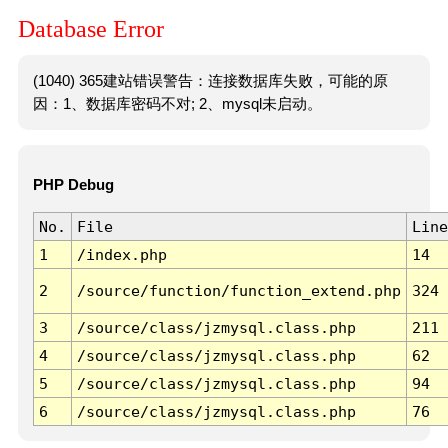
Database Error
(1040) 365建站错误警告：连接数据库失败，可能的原
因：1、数据库密码不对; 2、mysql未启动。
PHP Debug
No.
File
Line
1
/index.php
14
2
/source/function/function_extend.php
324
3
/source/class/jzmysql.class.php
211
4
/source/class/jzmysql.class.php
62
5
/source/class/jzmysql.class.php
94
6
/source/class/jzmysql.class.php
76