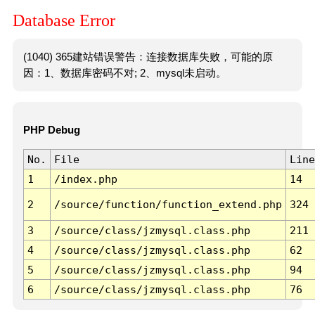
Database Error
(1040) 365建站错误警告：连接数据库失败，可能的原
因：1、数据库密码不对; 2、mysql未启动。
PHP Debug
No.
File
Line
1
/index.php
14
2
/source/function/function_extend.php
324
3
/source/class/jzmysql.class.php
211
4
/source/class/jzmysql.class.php
62
5
/source/class/jzmysql.class.php
94
6
/source/class/jzmysql.class.php
76