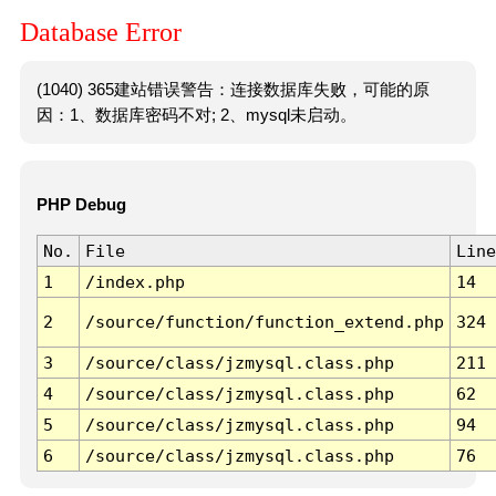
Database Error
(1040) 365建站错误警告：连接数据库失败，可能的原
因：1、数据库密码不对; 2、mysql未启动。
PHP Debug
No.
File
Line
1
/index.php
14
2
/source/function/function_extend.php
324
3
/source/class/jzmysql.class.php
211
4
/source/class/jzmysql.class.php
62
5
/source/class/jzmysql.class.php
94
6
/source/class/jzmysql.class.php
76