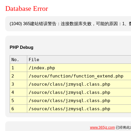
Database Error
(1040) 365建站错误警告：连接数据库失败，可能的原因：1、数
PHP Debug
No.
File
1
/index.php
2
/source/function/function_extend.php
3
/source/class/jzmysql.class.php
4
/source/class/jzmysql.class.php
5
/source/class/jzmysql.class.php
6
/source/class/jzmysql.class.php
www.365jz.com
已经将此