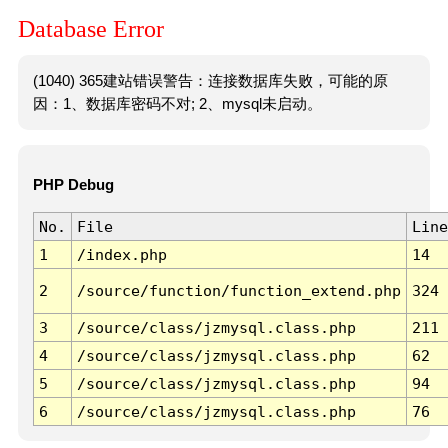
Database Error
(1040) 365建站错误警告：连接数据库失败，可能的原
因：1、数据库密码不对; 2、mysql未启动。
PHP Debug
No.
File
Line
1
/index.php
14
2
/source/function/function_extend.php
324
3
/source/class/jzmysql.class.php
211
4
/source/class/jzmysql.class.php
62
5
/source/class/jzmysql.class.php
94
6
/source/class/jzmysql.class.php
76