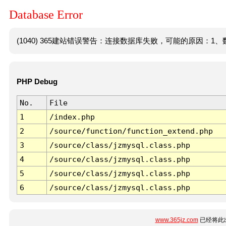
Database Error
(1040) 365建站错误警告：连接数据库失败，可能的原因：1、数
PHP Debug
No.
File
1
/index.php
2
/source/function/function_extend.php
3
/source/class/jzmysql.class.php
4
/source/class/jzmysql.class.php
5
/source/class/jzmysql.class.php
6
/source/class/jzmysql.class.php
www.365jz.com
已经将此